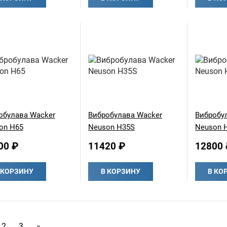
обулава Wacker
Вибробулава Wacker
Вибробу
on H65
Neuson H35S
Neuson 
00 ₽
11420 ₽
12800 
 КОРЗИНУ
В КОРЗИНУ
В КО
2
3
»