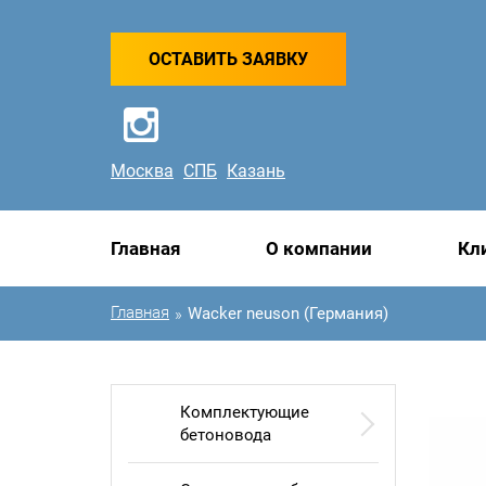
ОСТАВИТЬ ЗАЯВКУ
Москва
СПБ
Казань
Главная
О компании
Кл
Главная
Wacker neuson (Германия)
»
Комплектующие
бетоновода