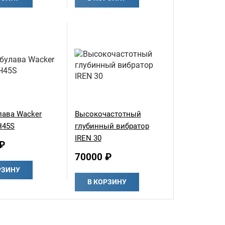
лава Wacker
Высокочастотный
H45S
глубинный вибратор
IREN 30
₽
70000 ₽
РЗИНУ
В КОРЗИНУ