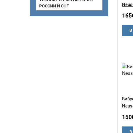
Neus
РОССИИ И СНГ
165
В
Вибр
Neus
150
В