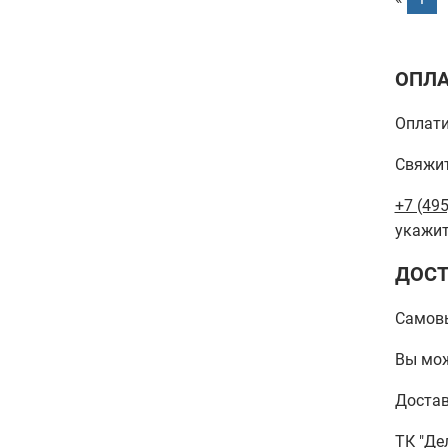
ОПЛА
Оплати
Свяжит
+7 (495
укажит
ДОСТ
Самов
Вы мож
Достав
ТК "Де