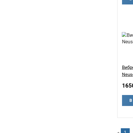
Вибр
Neus
165
В
«
1