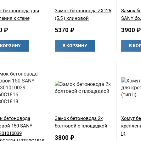
т бетоновода для
Замок бетоновода ZX125
Замок б
ления к стене
(5.5') клиновой
SANY бо
0 ₽
5370 ₽
3900 ₽
 КОРЗИНУ
В КОРЗИНУ
В КО
к бетоновода
Замок бетоновода 2х
Хомут б
овой 150 SANY
болтовой с площадкой
креплени
301010039
II)
3800 ₽