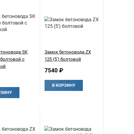
етоновода SK
Замок бетоновода ZX
) болтовой с
125 (5') болтовой
кой
7540 ₽
В КОРЗИНУ
РЗИНУ