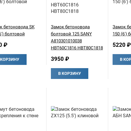
к бетоновода SK
Замок бетоновода
Замок б
6') болтовой
болтовой 125 SANY
150 (6')
A810301010038
0 ₽
5220 ₽
HBT60C1816 HBT80C1818
3950 ₽
 КОРЗИНУ
В КО
В КОРЗИНУ