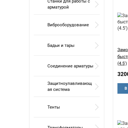
Станки для работы с
арматурой
Виброоборудование
Бадьи и тары
Замо
быст
(4.5')
Соединение арматуры
320
Защитноулавливающ
В
ая система
Тенты
Трансформаторы