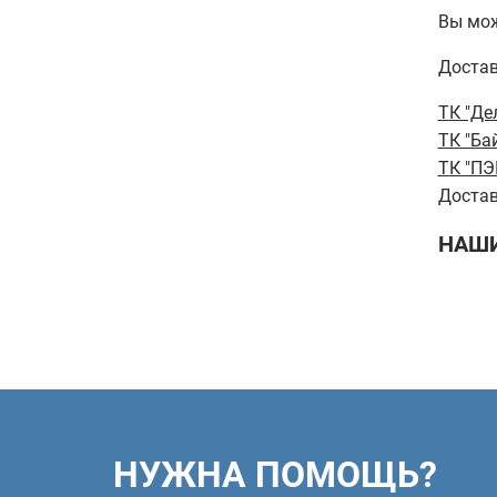
Вы мож
Достав
ТК "Де
ТК "Ба
ТК "ПЭ
Достав
НАШИ
НУЖНА ПОМОЩЬ?