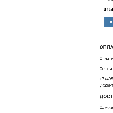
HBT6
315
В
ОПЛА
Оплати
Свяжит
+7 (495
укажит
ДОСТ
Самов