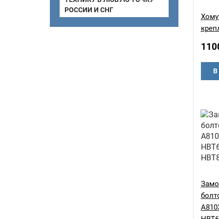
РОССИИ И СНГ
Хому
креп
110
В
Замо
болт
A810