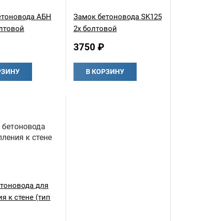
етоновода АБН
Замок бетоновода SK125
лтовой
2х болтовой
3750 ₽
РЗИНУ
В КОРЗИНУ
етоновода для
я к стене (тип