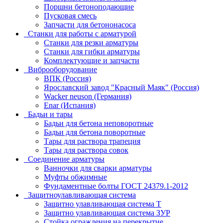
Поршни бетоноподающие
Пусковая смесь
Запчасти для бетононасоса
Станки для работы с арматурой
Станки для резки арматуры
Станки для гибки арматуры
Комплектующие и запчасти
Виброоборудование
ВПК (Россия)
Ярославский завод "Красный Маяк" (Россия)
Wacker neuson (Германия)
Enar (Испания)
Бадьи и тары
Бадьи для бетона неповоротные
Бадьи для бетона поворотные
Тары для раствора трапеция
Тары для раствора совок
Соединение арматуры
Ванночки для сварки арматуры
Муфты обжимные
Фундаментные болты ГОСТ 24379.1-2012
Защитноулавливающая система
Защитно улавливающая система T
Защитно улавливающая система ЗУР
Стойка ограждения на перекрытие