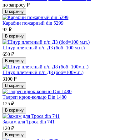
по запросу ₽
В корзину
Карабин пожарный din 5299
92 ₽
В корзину
Шнур плетеный п/п Д3 (боб=100 м.п.)
650 ₽
В корзину
Шнур плетеный п/п Д8 (боб=100м.п.)
3100 ₽
В корзину
Талреп крюк-кольцо Din 1480
125 ₽
В корзину
Зажим для Троса din 741
120 ₽
В корзину