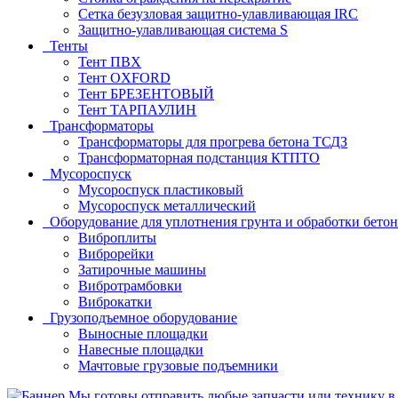
Сетка безузловая защитно-улавливающая IRC
Защитно-улавливающая система S
Тенты
Тент ПВХ
Тент OXFORD
Тент БРЕЗЕНТОВЫЙ
Тент ТАРПАУЛИН
Трансформаторы
Трансформаторы для прогрева бетона ТСДЗ
Трансформаторная подстанция КТПТО
Мусороспуск
Мусороспуск пластиковый
Мусороспуск металлический
Оборудование для уплотнения грунта и обработки бетон
Виброплиты
Виброрейки
Затирочные машины
Вибротрамбовки
Виброкатки
Грузоподъемное оборудование
Выносные площадки
Навесные площадки
Мачтовые грузовые подъемники
Мы готовы отправить любые запчасти или технику в